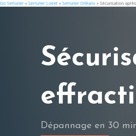
Go Serrurier
»
Serrurier Loiret
»
Serrurier Orléans
»
Sécurisation après
Sécuris
effract
Dépannage en 30 min