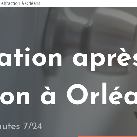
 effraction à Orléans
ation aprè
ion à Orlé
utes 7/24