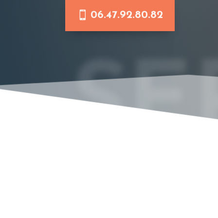
06.47.92.80.82
SE