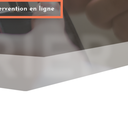
rvention en ligne
IER