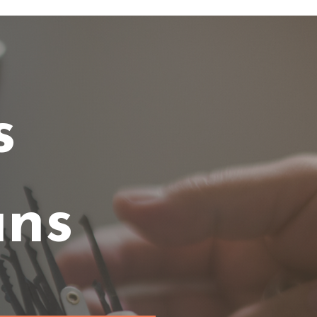
s
ans