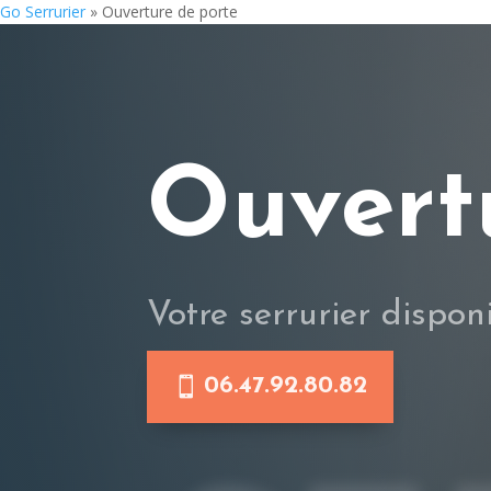
Go Serrurier
»
Ouverture de porte
Ouvert
Votre serrurier dispon
06.47.92.80.82