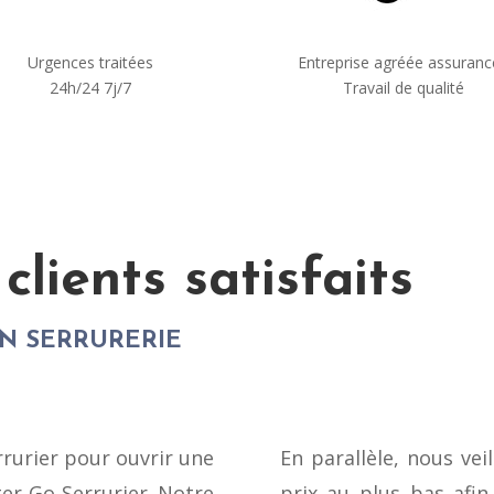
Urgences traitées
Entreprise agréée assuranc
24h/24 7j/7
Travail de qualité
lients satisfaits
EN SERRURERIE
rrurier pour ouvrir une
En parallèle, nous vei
er Go Serrurier. Notre
prix au plus bas afin