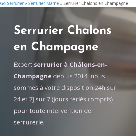
Go Serrurier
»
Serrurier Marne
»
Serrurier Chalons en Champagne
Serrurier Chalons
en Champagne
Expert
serrurier à Châlons-en-
Champagne
depuis 2014, nous
sommes à votre disposition 24h sur
24 et 7j sur 7 (jours fériés compris)
pour toute intervention de
serrurerie.