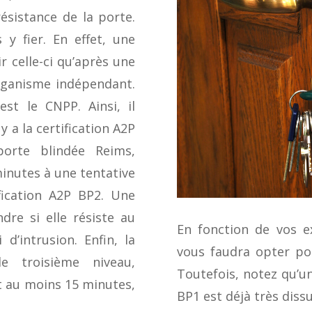
résistance de la porte.
y fier. En effet, une
 celle-ci qu’après une
rganisme indépendant.
st le CNPP. Ainsi, il
 y a la certification A2P
orte blindée Reims,
inutes à une tentative
tification A2P BP2. Une
dre si elle résiste au
En fonction de vos ex
’intrusion. Enfin, la
vous faudra opter pou
le troisième niveau,
Toutefois, notez qu’u
t au moins 15 minutes,
BP1 est déjà très dissu