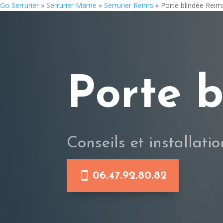
Go Serrurier
»
Serrurier Marne
»
Serrurier Reims
»
Porte blindée Reim
Porte 
Conseils et installatio
06.47.92.80.82