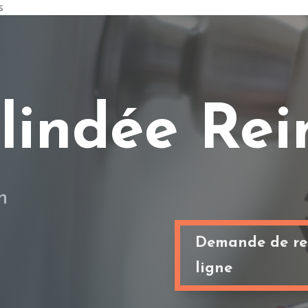
s
blindée Re
n
Demande de re
ligne