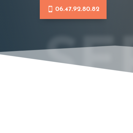
06.47.92.80.82
SE