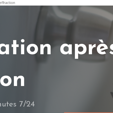
effraction
ation aprè
ion
utes 7/24