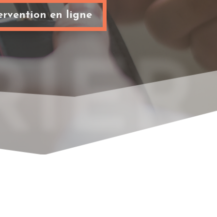
rvention en ligne
IER