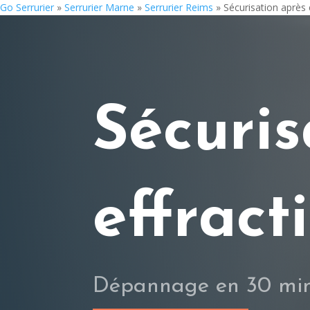
Go Serrurier
»
Serrurier Marne
»
Serrurier Reims
»
Sécurisation après 
Sécuris
effract
Dépannage en 30 min